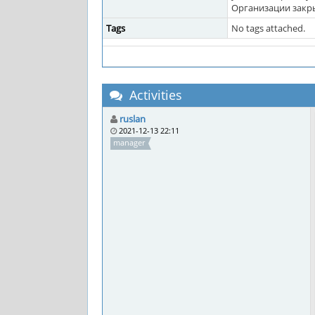
Организации закры
Tags
No tags attached.
Activities
ruslan
2021-12-13 22:11
manager