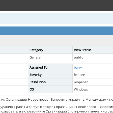
Category
View Status
General
public
Assigned To
barry
Severity
feature
Resolution
reopened
OS
Windows
чник Организации-Новое право - Запретить управлять Менеджерами п
урацию-Права на доступ в раздел Справочники новое право " Запрети
 пользователя в справочнике Организации блокируется панель инстру