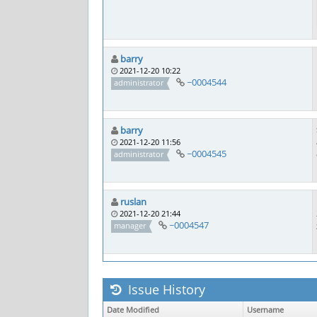
barry
2021-12-20 10:22
~0004544
administrator
barry
2021-12-20 11:56
~0004545
administrator
ruslan
2021-12-20 21:44
~0004547
manager
Issue History
Date Modified
Username