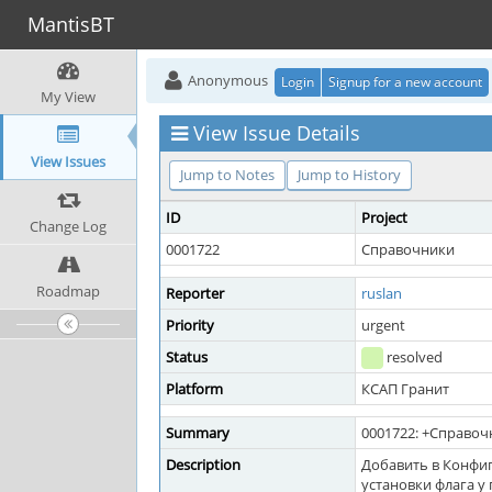
MantisBT
Anonymous
Login
Signup for a new account
My View
View Issue Details
View Issues
Jump to Notes
Jump to History
ID
Project
Change Log
0001722
Справочники
Roadmap
Reporter
ruslan
Priority
urgent
Status
resolved
Platform
КСАП Гранит
Summary
0001722: +Справо
Description
Добавить в Конфиг
установки флага у