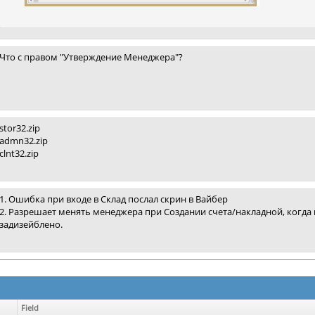
Что с правом "Утверждение Менеджера"?
stor32.zip
admn32.zip
clnt32.zip
1. Ошибка при входе в Склад послал скрин в Вайбер
2. Разрешает менять менеджера при Создании счета/накладной, когда
задизейблено.
Field